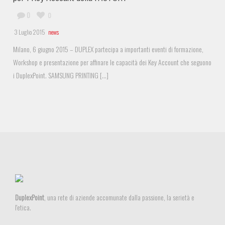
0
0
3 Luglio 2015
news
Milano, 6 giugno 2015 – DUPLEX partecipa a importanti eventi di formazione,
Workshop e presentazione per affinare le capacità dei Key Account che seguono
i DuplexPoint. SAMSUNG PRINTING [...]
DuplexPoint
, una rete di aziende accomunate dalla passione, la serietà e
l'etica.