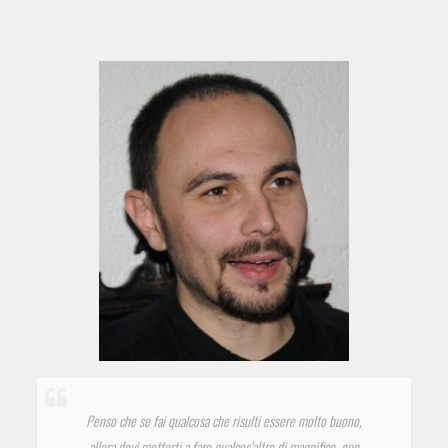
Penso che se fai qualcosa che risulti essere molto buono,
allora devi metterti a fare qualcos’altro di magnifico, non