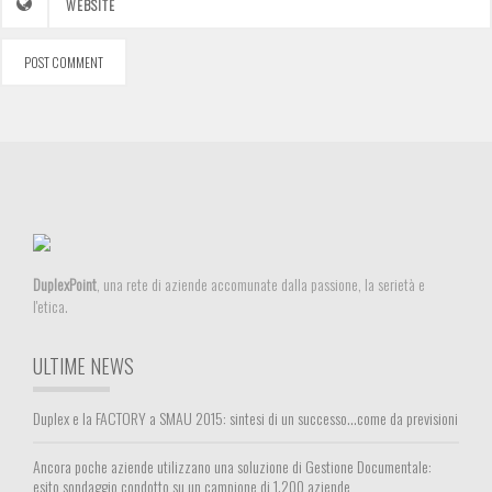
DuplexPoint
, una rete di aziende accomunate dalla passione, la serietà e
l'etica.
ULTIME NEWS
Duplex e la FACTORY a SMAU 2015: sintesi di un successo…come da previsioni
Ancora poche aziende utilizzano una soluzione di Gestione Documentale:
esito sondaggio condotto su un campione di 1.200 aziende